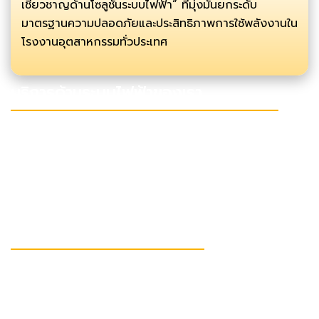
เชี่ยวชาญด้านโซลูชันระบบไฟฟ้า” ที่มุ่งมั่นยกระดับ
มาตรฐานความปลอดภัยและประสิทธิภาพการใช้พลังงานใน
โรงงานอุตสาหกรรมทั่วประเทศ
บริการด้านระบบไฟฟ้าของเรา
งานลากสาย เดินสายไฟแรงสูง
งานซ่อมบำรุง
งานก่อสร้างอาคาร
งานออกแบบและติดตั้งโซล่าเซลล์
ช่องทางการติดต่อ
140/57 ม.3 ต.ตะเคียนเตี้ย อ.บางละมุง จ.ชลบุรี 20150
038-240950-1